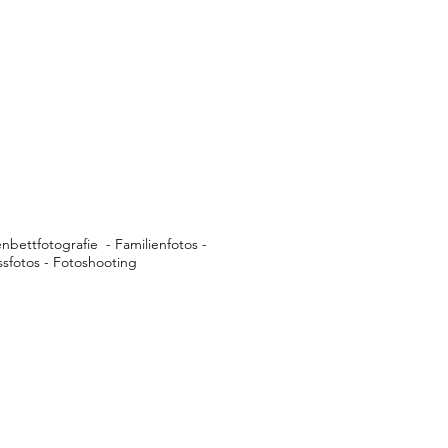
bettfotografie - Familienfotos -
sfotos - Fotoshooting
and
nreportage