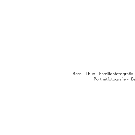
Bern - Thun - Familienfotografi
Portraitfotografie -
Ba
Neuge