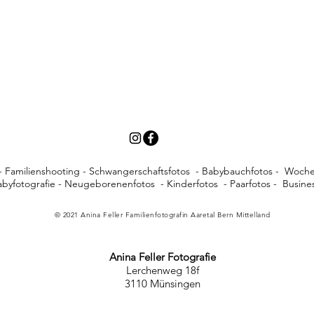
e - Familienshooting - Schwangerschaftsfotos - Babybauchfotos - Wochen
byfotografie - Neugeborenenfotos - Kinderfotos - Paarfotos - Busines
© 2021 Anina Feller Familienfotografin Aaretal Bern Mittelland
Anina Feller Fotografie
Lerchenweg 18f
3110 Münsingen
Bern Neugeborenenfotos Fotografie zu Hause Familienfotografie Münsingen Bern Oberl
borenenfotografie Reportage ungestellt natürlich
authentisch
Stillfotos Hochzeit Familie