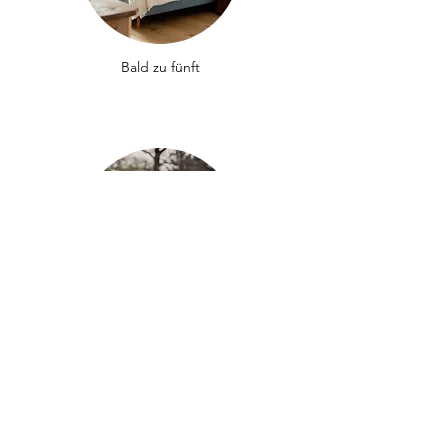
Bald zu fünft
Schwangerschafts-/ Familienshooting
Anina Feller Fotografie
Lerchenweg 18f